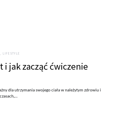
, LIFESTYLE
t i jak zacząć ćwiczenie
ażny dla utrzymania swojego ciała w należytym zdrowiu i
 czasach,…