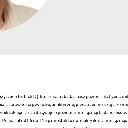
yszał o testach IQ, które maja zbadać nasz poziom inteligencji. Sk
niają sprawności językowe, analityczne, przestrzennie, skojarzenio
nik takiego testu decyduje o poziomie inteligencji badanej osoby i
. Przedział od 85 do 115 jednostek to normalny iloraz inteligencj