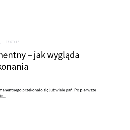
, LIFESTYLE
entny – jak wygląda
konania
manentnego przekonało się już wiele pań. Po pierwsze
 do…