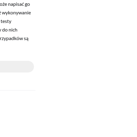
oże napisać go
 iż wykonywanie
 testy
y do nich
 przypadków są