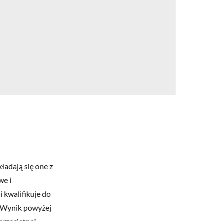
ładają się one z
we i
 kwalifikuje do
i. Wynik powyżej