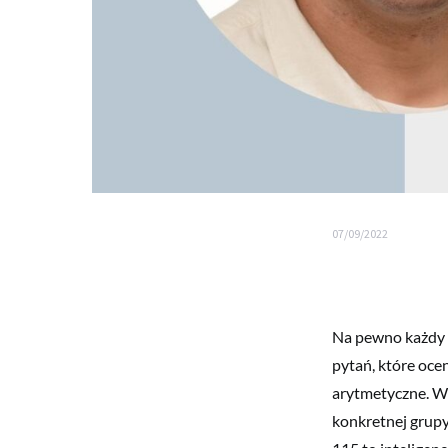
07/09/2022
Na pewno każdy sł
pytań, które oce
arytmetyczne. Wy
konkretnej grupy