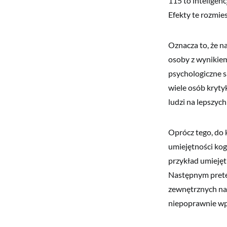
115 to inteligenc
Efekty te rozmie
Oznacza to, że na
osoby z wynikiem 
psychologiczne s
wiele osób kryty
ludzi na lepszych
Oprócz tego, do 
umiejętności kogn
przykład umiejęt
Następnym prete
zewnętrznych na 
niepoprawnie wp