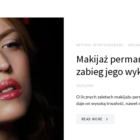
ARTYKUŁ SPONSOROWANY
URODA
Makijaż perman
zabieg jego wy
30/11/2022
O licznych zaletach makijażu per
daje on wysoką trwałość, nawet
READ MORE