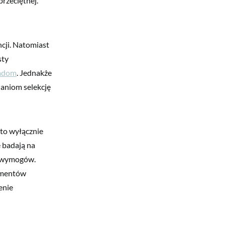
przeciętnej.
ncji. Natomiast
sty
radom
. Jednakże
daniom selekcję
 to wyłącznie
e badają na
z wymogów.
lementów
enie