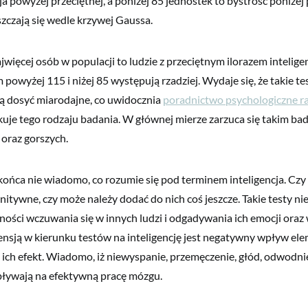
ja powyżej przeciętnej, a poniżej 85 jednostek to bystrość poniżej 
szczają się wedle krzywej Gaussa.
jwięcej osób w populacji to ludzie z przeciętnym ilorazem intelige
powyżej 115 i niżej 85 występują rzadziej. Wydaje się, że takie te
ą dosyć miarodajne, co uwidocznia
poradnictwo psychologiczne 
kuje tego rodzaju badania. W głównej mierze zarzuca się takim ba
 oraz gorszych.
końca nie wiadomo, co rozumie się pod terminem inteligencja. Czy
itywne, czy może należy dodać do nich coś jeszcze. Takie testy ni
ności wczuwania się w innych ludzi i odgadywania ich emocji ora
nsją w kierunku testów na inteligencję jest negatywny wpływ e
ich efekt. Wiadomo, iż niewyspanie, przemęczenie, głód, odwodni
ływają na efektywną pracę mózgu.