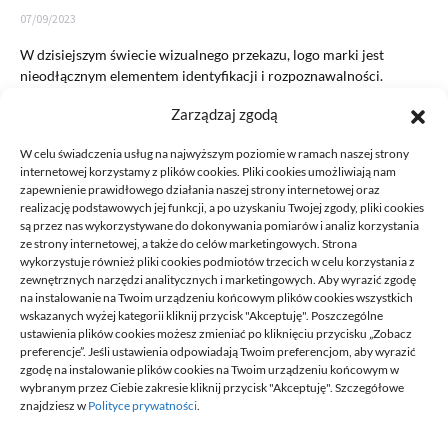
07/09/2023
W dzisiejszym świecie wizualnego przekazu, logo marki jest
nieodłącznym elementem identyfikacji i rozpoznawalności.
Jednym z kluczowych aspektów projektowania…
Zarządzaj zgodą
READ MORE
W celu świadczenia usług na najwyższym poziomie w ramach naszej strony
internetowej korzystamy z plików cookies. Pliki cookies umożliwiają nam
zapewnienie prawidłowego działania naszej strony internetowej oraz
realizację podstawowych jej funkcji, a po uzyskaniu Twojej zgody, pliki cookies
są przez nas wykorzystywane do dokonywania pomiarów i analiz korzystania
ze strony internetowej, a także do celów marketingowych. Strona
wykorzystuje również pliki cookies podmiotów trzecich w celu korzystania z
zewnętrznych narzędzi analitycznych i marketingowych. Aby wyrazić zgodę
na instalowanie na Twoim urządzeniu końcowym plików cookies wszystkich
DECA /
wskazanych wyżej kategorii kliknij przycisk "Akceptuję". Poszczególne
ustawienia plików cookies możesz zmieniać po kliknięciu przycisku „Zobacz
preferencje”. Jeśli ustawienia odpowiadają Twoim preferencjom, aby wyrazić
zgodę na instalowanie plików cookies na Twoim urządzeniu końcowym w
Deca
to miejsce stworzone dla ludzi takich jak ty, miejsce, gdzie
wybranym przez Ciebie zakresie kliknij przycisk "Akceptuję". Szczegółowe
możesz znaleźć wiele ciekawych informacji, na różne tematy,
znajdziesz w
Polityce prywatności
.
informacji podzielonych na tematyczne kategorie. Dołącz do naszej
społeczności, czytaj, komentuj, udzielaj porad. Twórz razem z