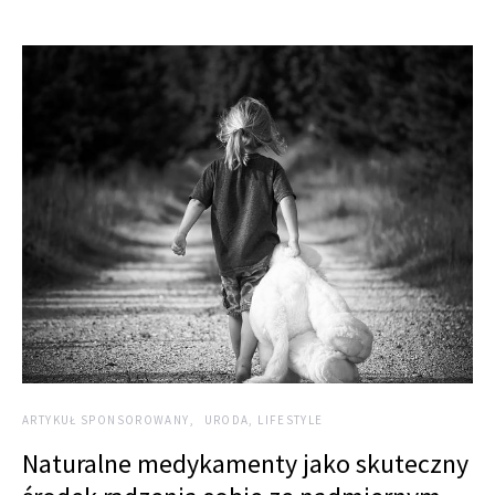
ARTYKUŁ SPONSOROWANY
URODA, LIFESTYLE
Naturalne medykamenty jako skuteczny